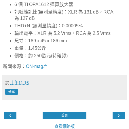
6 個 TI OPA1612 運算放大器
訊號雜訊比(無測量精度)：XLR 為 131 dB，RCA
為 127 dB
THD+N (無測量精度)：0.00005%
輸出電平：XLR 為 5.2 Vrms，RCA 為 2.5 Vrms
尺寸：189 x 45 x 186 mm
重量：1.45公斤
價格：約 250歐元(待確認)
新聞來源：
ON-mag.fr
於
上午11:16
分享
‹
›
首頁
查看網路版