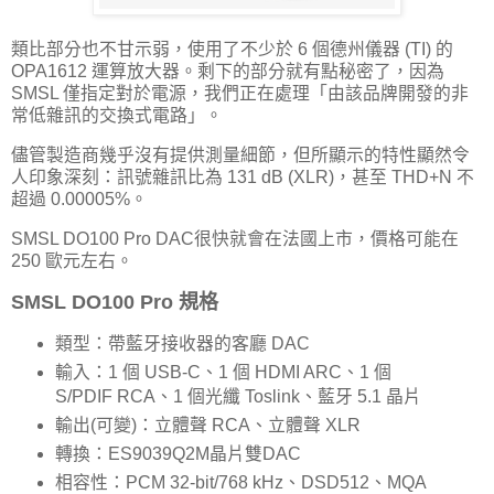
類比部分也不甘示弱，使用了不少於 6 個德州儀器 (TI) 的
OPA1612 運算放大器。剩下的部分就有點秘密了，因為
SMSL 僅指定對於電源，我們正在處理「由該品牌開發的非
常低雜訊的交換式電路」。
儘管製造商幾乎沒有提供測量細節，但所顯示的特性顯然令
人印象深刻：訊號雜訊比為 131 dB (XLR)，甚至 THD+N 不
超過 0.00005%。
SMSL DO100 Pro DAC很快就會在法國上市，價格可能在
250 歐元左右。
SMSL DO100 Pro 規格
類型：帶藍牙接收器的客廳 DAC
輸入：1 個 USB-C、1 個 HDMI ARC、1 個
S/PDIF RCA、1 個光纖 Toslink、藍牙 5.1 晶片
輸出(可變)：立體聲 RCA、立體聲 XLR
轉換：ES9039Q2M晶片雙DAC
相容性：PCM 32-bit/768 kHz、DSD512、MQA