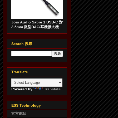
Joio Audio Sabre 1 USB-C 對
3.5mm 微型DAC/耳機擴大機
Search 搜尋
Translate
Powered by
Translate
ESS Technology
官方網站