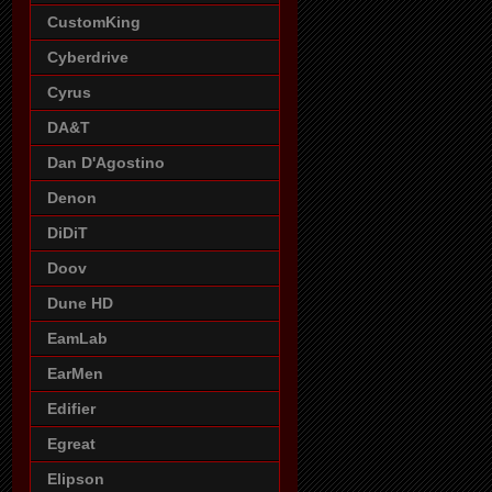
CustomKing
Cyberdrive
Cyrus
DA&T
Dan D'Agostino
Denon
DiDiT
Doov
Dune HD
EamLab
EarMen
Edifier
Egreat
Elipson