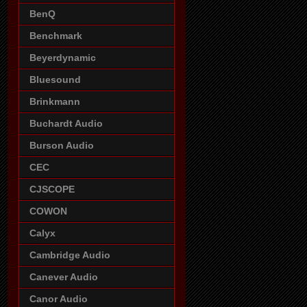
BenQ
Benchmark
Beyerdynamic
Bluesound
Brinkmann
Buchardt Audio
Burson Audio
CEC
CJSCOPE
COWON
Calyx
Cambridge Audio
Canever Audio
Canor Audio