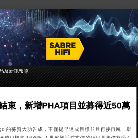
 的產品及新訊報導
r 募資結束，新增PHA項目並募得近50萬
Indiegogo 的募資大功告成，不僅提早達成目標並且再接再厲一舉
達成目標的 1636% ！果然幾近成本價的項目募集價格吸引