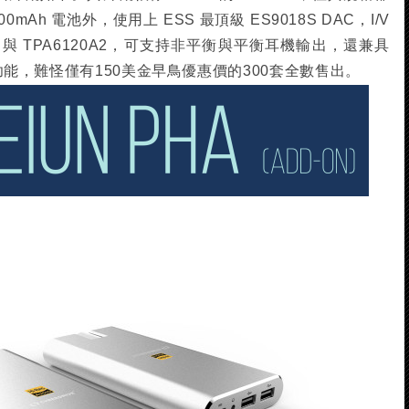
0mAh 電池外，使用上 ESS 最頂級 ES9018S DAC，I/V
34 與 TPA6120A2，可支持非平衡與平衡耳機輸出，還兼具
轉播功能，難怪僅有150美金早鳥優惠價的300套全數售出。