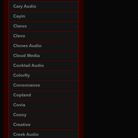
Cary Audio
Cayin
Clarus
Clevo
Clones Audio
Cloud Media
Cocktail Audio
Colorfly
Consonance
Copland
Covia
Cozoy
Creative
Creek Audio