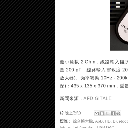
最小負載 2 Ohm，線路輸入阻抗 
量 200 pF，線路輸入靈敏度 20
放大器)。頻率響應 10Hz - 200kHz
深)：435 x 135 x 370 mm，重
新聞來源：
AFDIGITALE
於
晚上7:50
標籤：
綜合擴大機
,
AptX HD
,
Bluetoo
Integrated Amplifier
,
USB DAC