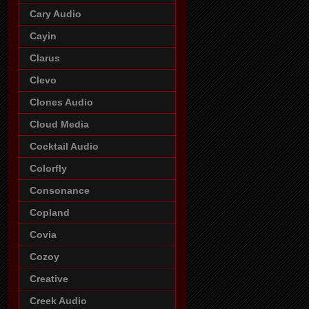
Cary Audio
Cayin
Clarus
Clevo
Clones Audio
Cloud Media
Cocktail Audio
Colorfly
Consonance
Copland
Covia
Cozoy
Creative
Creek Audio