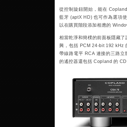
從控制旋鈕開始，能在 Copla
藍牙 (aptX HD) 也可作
以在購買階段添加相應的 Wind
相當乾淨和簡樸的前面板隱藏了
興，包括 PCM 24-bit 1
帶線路電平 RCA 連接的三路立
的遙控器還包括 Copland 的 