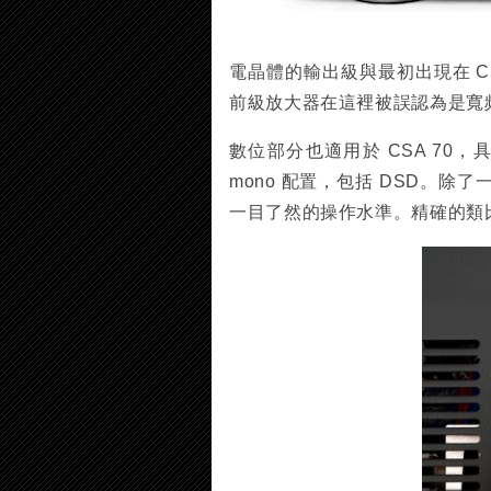
電晶體的輸出級與最初出現在 CSA
前級放大器在這裡被誤認為是寬
數位部分也適用於 CSA 70，具有32
mono 配置，包括 DSD。
一目了然的操作水準。精確的類