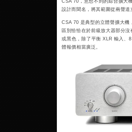
CSA 70，意想不到的綜合擴大機
設計而聞名，將其範圍從兩聲道
CSA 70 是典型的立體聲擴
區別恰恰在於前級放大器部分沒
或黑色，除了平衡 XLR 輸入、8 
體報價相當廣泛。