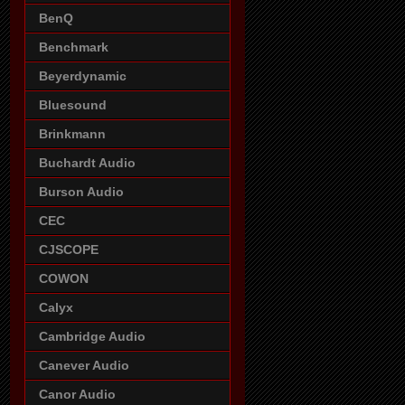
BenQ
Benchmark
Beyerdynamic
Bluesound
Brinkmann
Buchardt Audio
Burson Audio
CEC
CJSCOPE
COWON
Calyx
Cambridge Audio
Canever Audio
Canor Audio