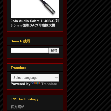
Joio Audio Sabre 1 USB-C 對
3.5mm 微型DAC/耳機擴大機
Search 搜尋
Translate
Powered by
Translate
ESS Technology
官方網站