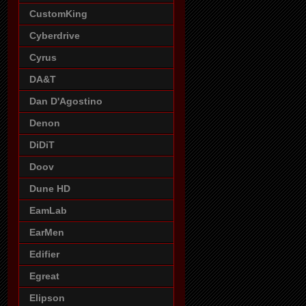
CustomKing
Cyberdrive
Cyrus
DA&T
Dan D'Agostino
Denon
DiDiT
Doov
Dune HD
EamLab
EarMen
Edifier
Egreat
Elipson