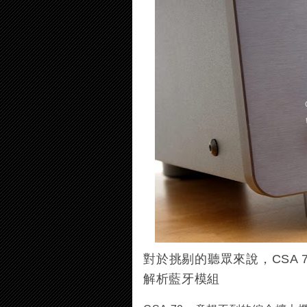
對於挑剔的聽眾來說，CSA 7
解析藍牙模組