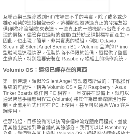
互聯音樂已經滲透到HiFi市場是不爭的事實。除了或多或少
雄心勃勃的連接揚聲器外，這種類型還通過真正的發燒友設
備(稱為串流媒體)來表達。一些真正的一體機顯示出幾乎不合
理的價格，儘管存在過時的幽靈(由於缺乏絕對標準而產生)。
因此，也出現了簡單、非常實惠的模組，例如 Octavio
Stream 或 Silent Angel Bremen B1。Volumio 品牌的 Primo
型號就是這種情況。但製造商不僅限於設備，還提供了整個
生態系統，特別是要安裝在 Raspberry 模組上的操作系統。
Volumio OS：連接已經存在的東西
第一個建議，類似於Silent Angel 等製造商所做的：下載操作
系統的可能性，稱為 Volumio OS。這與 Raspberry、Asus
Tinker Boards 或任何 PC 相容。一旦安裝在設備上，就可以
通過智慧手機應用程式 (Volumio) 將其作為串流媒體進行控
制。此應用程式也可在 PC 上使用，甚至可以通過 Web 客戶
端使用。
從那時起，目標設備可以訪問多個串流媒體應用程式，並使
用其輸出連接到聲音鏈的其餘部分。我們可以以 Raspberry
為例，我們將在其上安裝 Volumio OS。通過安裝轉換或放大