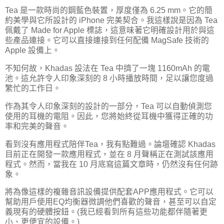
Tea 是一款時尚的鋼藍色裝置，厚度僅為 6.25 mm。它的簡
約美學與它所設計的 iPhone 完美契合。我這樣說是因為 Tea
佩戴了 Made for Apple 標誌，這意味著它明確設計用於與這
些產品連接。它可以直接連接到任何配備 MagSafe 技術的
Apple 設備上。
不知何故，Khadas 設法在 Tea 中擠了一塊 1160mAh 的電
池。這允許令人印象深刻的 8 小時播放時間，足以讓您度過
繁忙的工作日。
作為其令人印象深刻的設計的一部分，Tea 可以自動偵測您
使用的耳機的電阻。因此，您將始終從耳機中獲得正確的功
率和完美的聲音。
看到沒有應用程式陪伴Tea，我有點難過。論壇確認 Khadas
目前正在開發一款應用程式，並在 8 月聲稱正在測試該應用
程式。然而，當我在 10 月底寫這篇文章時，仍然沒有任何跡
象。
將為像這樣的複雜音訊設備提供配套APP應用程式。它可以
幫助用戶使用EQ均衡器微調他們喜歡的聲音，甚至可以自定
義現有的硬體按鈕。(我已經看到所有這些功能都伴隨著更
小、更便宜的設備。)