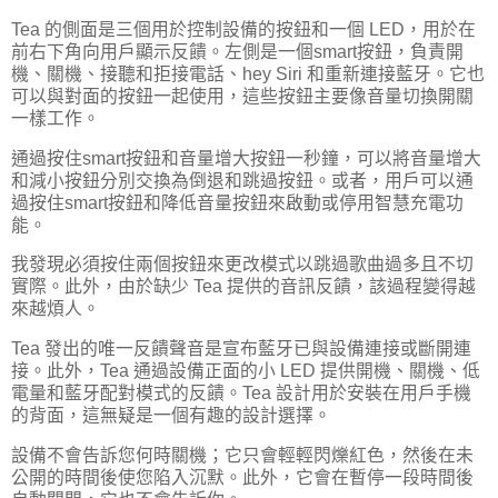
Tea 的側面是三個用於控制設備的按鈕和一個 LED，用於在
前右下角向用戶顯示反饋。左側是一個smart按鈕，負責開
機、關機、接聽和拒接電話、hey Siri 和重新連接藍牙。它也
可以與對面的按鈕一起使用，這些按鈕主要像音量切換開關
一樣工作。
通過按住smart按鈕和音量增大按鈕一秒鐘，可以將音量增大
和減小按鈕分別交換為倒退和跳過按鈕。或者，用戶可以通
過按住smart按鈕和降低音量按鈕來啟動或停用智慧充電功
能。
我發現必須按住兩個按鈕來更改模式以跳過歌曲過多且不切
實際。此外，由於缺少 Tea 提供的音訊反饋，該過程變得越
來越煩人。
Tea 發出的唯一反饋聲音是宣布藍牙已與設備連接或斷開連
接。此外，Tea 通過設備正面的小 LED 提供開機、關機、低
電量和藍牙配對模式的反饋。Tea 設計用於安裝在用戶手機
的背面，這無疑是一個有趣的設計選擇。
設備不會告訴您何時關機；它只會輕輕閃爍紅色，然後在未
公開的時間後使您陷入沉默。此外，它會在暫停一段時間後