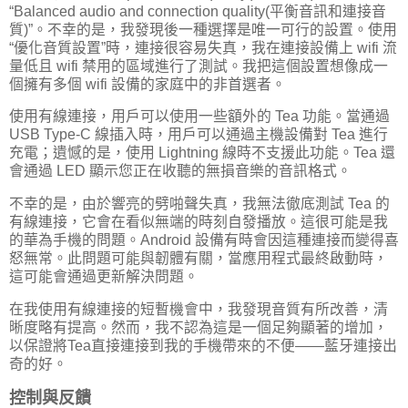
“Balanced audio and connection quality(平衡音訊和連接音
質)”。不幸的是，我發現後一種選擇是唯一可行的設置。使用
“優化音質設置”時，連接很容易失真，我在連接設備上 wifi 流
量低且 wifi 禁用的區域進行了測試。我把這個設置想像成一
個擁有多個 wifi 設備的家庭中的非首選者。
使用有線連接，用戶可以使用一些額外的 Tea 功能。當通過
USB Type-C 線插入時，用戶可以通過主機設備對 Tea 進行
充電；遺憾的是，使用 Lightning 線時不支援此功能。Tea 還
會通過 LED 顯示您正在收聽的無損音樂的音訊格式。
不幸的是，由於響亮的劈啪聲失真，我無法徹底測試 Tea 的
有線連接，它會在看似無端的時刻自發播放。這很可能是我
的華為手機的問題。Android 設備有時會因這種連接而變得喜
怒無常。此問題可能與韌體有關，當應用程式最終啟動時，
這可能會通過更新解決問題。
在我使用有線連接的短暫機會中，我發現音質有所改善，清
晰度略有提高。然而，我不認為這是一個足夠顯著的增加，
以保證將Tea直接連接到我的手機帶來的不便——藍牙連接出
奇的好。
控制與反饋