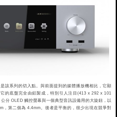
但它是該系列的切入點。與前面提到的媒體播放機相比，它顯
它的底盤完全由鋁製成，特別引人注目(413 x 292 x 101
.7 公分 OLED 觸控螢幕與一個典型音訊設備用的大旋鈕，以
mm，第二個為 4.4mm。後者是平衡的，很少出現在競爭對