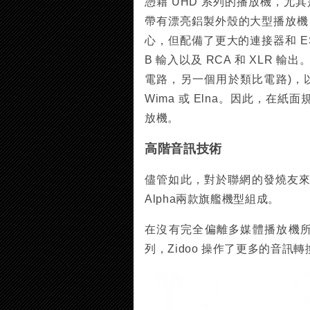
憑藉 UHD 系列的播放機，尤其
帶有漂亮鋁製外殼的大型播放機，仍然由
心，但配備了更大的連接器和 ESS 
B 輸入以及 RCA 和 XLR 
電路，另一個用於類比電路)，以
Wima 或 Elna。因此，在
放機。
高階音訊技術
儘管如此，對於聯網的發燒友來說
Alpha兩款旗艦機型組成。
在沒有完全偏離多媒體播放機所遵
列，Zidoo 操作了更多的音