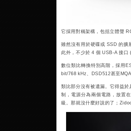
它採用對稱架構，包括立體聲 RCA 
雖然沒有用於硬碟或 SSD 的擴展托
此外，不少於 4 個 USB-A 接
數位類比轉換特別高階，採用ES
bit/768 kHz、DSD512甚至
類比部分沒有被遺漏。它得益於
制，電源分為兩個電路，放置
級。那就沒什麼好說的了；Zid