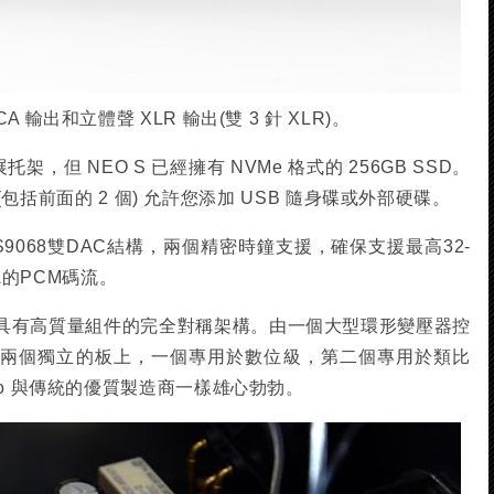
輸出和立體聲 XLR 輸出(雙 3 針 XLR)。
架，但 NEO S 已經擁有 NVMe 格式的 256GB SSD。
口 (包括前面的 2 個) 允許您添加 USB 隨身碟或外部硬碟。
9068雙DAC結構，兩個精密時鐘支援，確保支援最高32-
MQA的PCM碼流。
具有高質量組件的完全對稱架構。由一個大型環形變壓器控
在兩個獨立的板上，一個專用於數位級，第二個專用於類比
oo 與傳統的優質製造商一樣雄心勃勃。