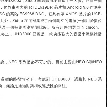
是UHD3000，Zidoo 向高階市場邁進了一大步。它是一個
強大的 RTD1619DR 晶片和 Android 9.0 作為中
的高階 ES9068 DAC。它具有帶 XMOS 晶片的 USB-
輸出。此外，Zidoo 在這裡集成了兩個獨立的電源(一個用於數位
及一個特別整潔的類比級。所有組件均選自 Nichicon、
紙面規格上，UHD3000 已經是一款功能強大的音樂串流媒體播
，NEO 系列是必不可少的。目前主要由NEO S和NEO
循的路徑情況下，考慮到 UHD3000，憑藉其 NEO 系
訊轉換，無論是通過對架構或連接性的關注。