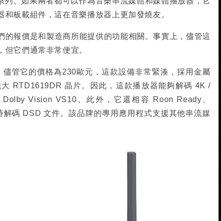
兩個系列。如果兩者都可以作為音樂串流媒體和媒體播放器，它
器和板載組件，這在音樂播放器上更加發燒友。
們的報價是和製造商所能提供的功能相關。事實上，儘管這
，但它們通常非常便宜。
例。儘管它的價格為230歐元，這款設備非常緊湊，採用金屬
的強大 RTD1619DR 晶片。因此，這款播放器能夠解碼 4K /
 Dolby Vision VS10。此外，它還相容 Roon Ready、
nect，同時解碼 DSD 文件。該品牌的專用應用程式支援其他串流媒
。