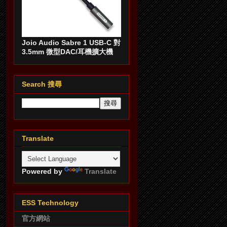
Joio Audio Sabre 1 USB-C 對
3.5mm 微型DAC/耳機擴大機
Search 搜尋
Translate
Powered by
Translate
ESS Technology
官方網站