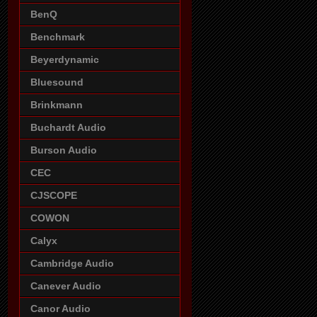
BenQ
Benchmark
Beyerdynamic
Bluesound
Brinkmann
Buchardt Audio
Burson Audio
CEC
CJSCOPE
COWON
Calyx
Cambridge Audio
Canever Audio
Canor Audio