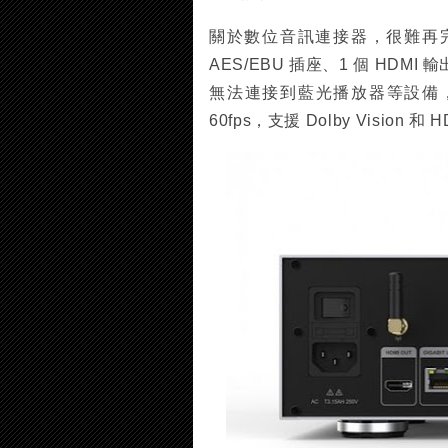
關於數位音訊連接器，很難再完整了
AES/EBU 插座、1 個 HD
無法連接到藍光播放器等設備，N
60fps，支援 Dolby Vision 和 