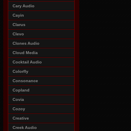
Cary Audio
Cayin
Clarus
Clevo
Clones Audio
Cloud Media
Cocktail Audio
Colorfly
Consonance
Copland
Covia
Cozoy
Creative
Creek Audio