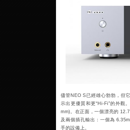
儘管NEO S已經雄心勃勃，
示出更優質和更“Hi-Fi”的外觀。
mm)。在正面，一個漂亮的 12
及兩個插孔輸出：一個為 6.35
手的設備上。