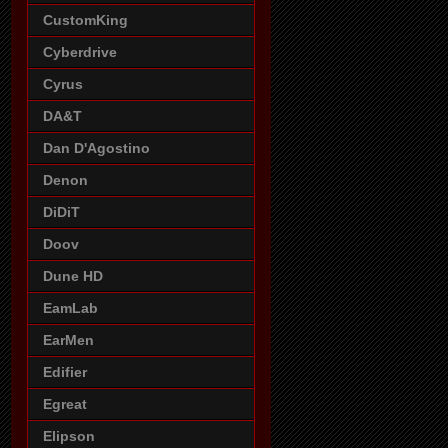
CustomKing
Cyberdrive
Cyrus
DA&T
Dan D'Agostino
Denon
DiDiT
Doov
Dune HD
EamLab
EarMen
Edifier
Egreat
Elipson