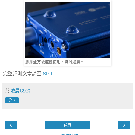
膠腳墊方便座檯使用，防滑避震。
完整評測文章請至
SPILL
於
凌晨12:00
分享
‹
›
首頁