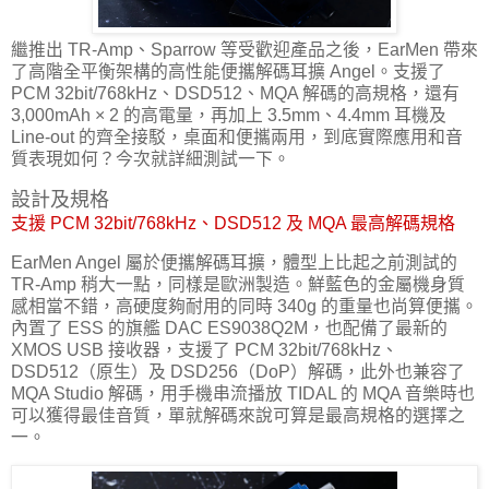
繼推出 TR-Amp、Sparrow 等受歡迎產品之後，EarMen 帶來
了高階全平衡架構的高性能便攜解碼耳擴 Angel。支援了
PCM 32bit/768kHz、DSD512、MQA 解碼的高規格，還有
3,000mAh × 2 的高電量，再加上 3.5mm、4.4mm 耳機及
Line-out 的齊全接駁，桌面和便攜兩用，到底實際應用和音
質表現如何？今次就詳細測試一下。
設計及規格
支援 PCM 32bit/768kHz、DSD512 及 MQA 最高解碼規格
EarMen Angel 屬於便攜解碼耳擴，體型上比起之前測試的
TR-Amp 稍大一點，同樣是歐洲製造。鮮藍色的金屬機身質
感相當不錯，高硬度夠耐用的同時 340g 的重量也尚算便攜。
內置了 ESS 的旗艦 DAC ES9038Q2M，也配備了最新的
XMOS USB 接收器，支援了 PCM 32bit/768kHz、
DSD512（原生）及 DSD256（DoP）解碼，此外也兼容了
MQA Studio 解碼，用手機串流播放 TIDAL 的 MQA 音樂時也
可以獲得最佳音質，單就解碼來說可算是最高規格的選擇之
一。