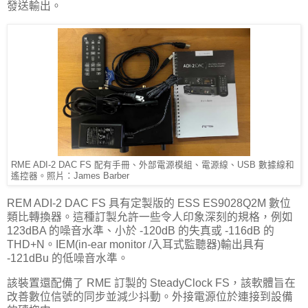
發送輸出。
RME ADI-2 DAC FS 配有手冊、外部電源模組、電源線、USB 數據線和
遙控器。照片：James Barber
REM ADI-2 DAC FS 具有定製版的 ESS ES9028Q2M 數位
類比轉換器。這種訂製允許一些令人印象深刻的規格，例如
123dBA 的噪音水準、小於 -120dB 的失真或 -116dB 的
THD+N。IEM(in-ear monitor /入耳式監聽器)輸出具有
-121dBu 的低噪音水準。
該裝置還配備了 RME 訂製的 SteadyClock FS，該軟體旨在
改善數位信號的同步並減少抖動。外接電源位於連接到設備