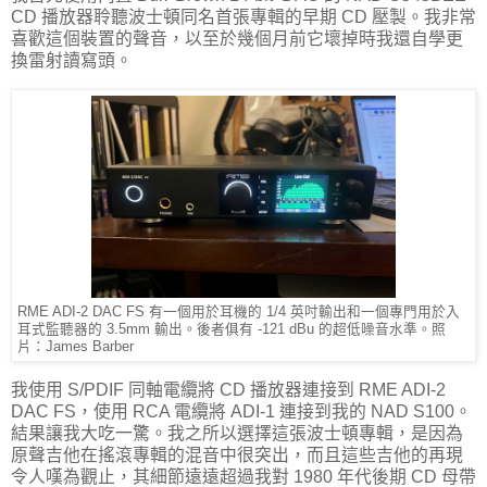
CD 播放器聆聽波士頓同名首張專輯的早期 CD 壓製。我非常
喜歡這個裝置的聲音，以至於幾個月前它壞掉時我還自學更
換雷射讀寫頭。
RME ADI-2 DAC FS 有一個用於耳機的 1/4 英吋輸出和一個專門用於入
耳式監聽器的 3.5mm 輸出。後者俱有 -121 dBu 的超低噪音水準。照
片：James Barber
我使用 S/PDIF 同軸電纜將 CD 播放器連接到 RME ADI-2
DAC FS，使用 RCA 電纜將 ADI-1 連接到我的 NAD S100。
結果讓我大吃一驚。我之所以選擇這張波士頓專輯，是因為
原聲吉他在搖滾專輯的混音中很突出，而且這些吉他的再現
令人嘆為觀止，其細節遠遠超過我對 1980 年代後期 CD 母帶