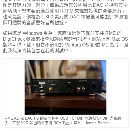
圍是其魅力的一部分。如果您想充分利用此 DAC 並探索其全
部功能，您需要適應並使用 RTFM 來釋放設備的全部潛力。
也就是說，價格為 1,300 美元的 DAC 市場很可能由追求即插
即用體驗的音訊愛好者所佔據。
如果您是 Windows 用戶，您應該能夠下載並安裝 RME 的
DigiCheck 軟體來檢查和評估您的音訊流。網站上有 Mac OS
版本可供下載，但它不適用於 Ventura OS 和/或 M1 晶片，因
此我無法將其包含在我的測試中。
RME ADI-2 DAC FS 的背面具有 USB、SPDIF 同軸和 SPDIF 光纖輸
入、平衡 XLR 輸出和非平衡 RCA 輸出。照片：James Barber