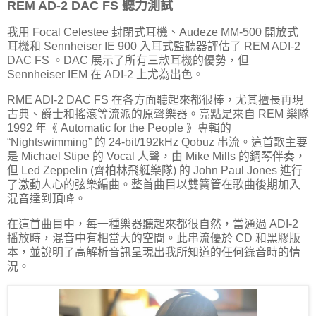
REM AD-2 DAC FS 聽力測試
我用 Focal Celestee 封閉式耳機、Audeze MM-500 開放式
耳機和 Sennheiser IE 900 入耳式監聽器評估了 REM ADI-2
DAC FS 。DAC 展示了所有三款耳機的優勢，但
Sennheiser IEM 在 ADI-2 上尤為出色。
RME ADI-2 DAC FS 在各方面聽起來都很棒，尤其擅長再現
古典、爵士和搖滾等流派的原聲樂器。亮點是來自 REM 樂隊
1992 年《 Automatic for the People 》專輯的
“Nightswimming” 的 24-bit/192kHz Qobuz 串流。這首歌主要
是 Michael Stipe 的 Vocal 人聲，由 Mike Mills 的鋼琴伴奏，
但 Led Zeppelin (齊柏林飛艇樂隊) 的 John Paul Jones 進行
了激動人心的弦樂編曲。整首曲目以雙簧管在歌曲後期加入
混音達到頂峰。
在這首曲目中，每一種樂器聽起來都很自然，當通過 ADI-2
播放時，混音中有相當大的空間。此串流優於 CD 和黑膠版
本，並說明了高解析音訊呈現出我所知道的任何錄音時的情
況。