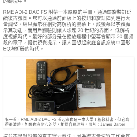
的磚塊中。
RME ADI-2 DAC FS 附帶一本厚厚的手冊，通過螺旋裝訂延
續復古氛圍。您可以通過前面板上的按鈕和旋鈕陣列進行大
量調整，結果顯示在相對高解析的螢幕上，該螢幕以字體顯
示其功能，而用戶體驗則讓人想起 20 世紀的界面。 低解析
度視訊時代。最好的部分是在播放過程中螢幕會顯示 30 個頻
段的電平，提供視覺提示，讓人回想起家庭音訊系統中圖形
EQ均衡器的時代。
乍一看，RME ADI-2 DAC FS 看起來像是一本大學工程教科書，但它寫
得很清楚，如果你有耐心的話，相對容易理解。照片：James Barber
這並不是對設備的真正實力看法，因為復古示波器工作台氛