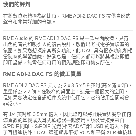
我們的評判
在將數位源轉換為類比時，RME ADI-2 DAC FS 提供自然的
聲音和非常詳細的音訊。
RME Audio 的 RME ADI-2 DAC FS 是一款桌面設備，具有
出色的音質和吸引人的復古設計，散發出老式電子實驗室的
氛圍。如果您想探索其所有功能，此 DAC 具有很多功能和相
當陡峭的學習曲線。好消息是，任何人都可以將其視為即插
即用設備，無需任何可用的預先調整即可物有所值。
RME ADI-2 DAC FS 的做工質量
RME ADI-2 DAC FS 尺寸為 2 x 8.5 x 5.9 英吋(高 x 寬 x 深)，
重量僅為 2.2 磅。在狹窄的桌面上，這是一個很大的空間，
但如果您決定在音訊組件系統中使用它，它的佔用空間就會
非常小。
有 1/4 英吋和 3.5mm 輸入，因此您可以將此裝置與幾乎任何
您喜歡的耳機或入耳式監聽器一起使用。該裝置接受來自
S/PDIF 同軸、S/PDIF 光纖(相容ADAT)和 USB 的輸入。除
了耳機連接外，DAC 還通過非平衡 RCA 和平衡 XLR 連接器