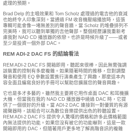
處理的預期。
Brad Delp 的主唱效果和 Tom Scholz 處理過的電吉他的衰減
也始終令人印象深刻。當通過 FM 收音機壓縮播放時，這張
專輯可能會像一堵無差別的聲音牆，當 Scholz 的堆疊排列不
完美時，我可以聽到單獨的吉他聲部。整個經歷讓我重新考
慮我對 NAD CD 播放器的依戀。也許是時候升級了——或者
至少是投資一個外部 DAC。
REM ADI-2 DAC FS 的結論看法
REM ADI-2 DAC FS 開箱即用，聽起來很棒，因此無需強調
該裝置的控制有多麼複雜。如果隨著時間的推移，您對調整
聲音和使用 EQ 參數設置進行演奏產生了興趣，那麼這本內
容全面且編寫良好的手冊可以幫助您擴展您的聲音興趣。
它也是多才多藝的。雖然我主要將它用作桌面 DAC 和耳機擴
大機，但當我在我的 NAD CD 播放器中繞過 DAC 時，它提
供了一個很好的升級。當 ADI-2 DAC 連接到一對優質的有源
揚聲器時，該組合可以為數位音樂提供出色的聆聽設置。
REM ADI-2 DAC FS 提供令人驚嘆的價格和許多此價格範圍
內無法提供的功能。如果您沒有被它的功能嚇到，這是一款
開箱即用的 DAC，但隨著用戶更多地了解高階音訊的複雜