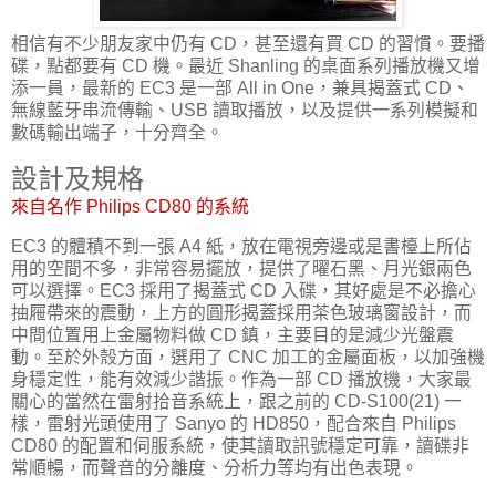
相信有不少朋友家中仍有 CD，甚至還有買 CD 的習慣。要播
碟，點都要有 CD 機。最近 Shanling 的桌面系列播放機又增
添一員，最新的 EC3 是一部 All in One，兼具揭蓋式 CD、
無線藍牙串流傳輸、USB 讀取播放，以及提供一系列模擬和
數碼輸出端子，十分齊全。
設計及規格
來自名作 Philips CD80 的系統
EC3 的體積不到一張 A4 紙，放在電視旁邊或是書檯上所佔
用的空間不多，非常容易擺放，提供了曜石黑、月光銀兩色
可以選擇。EC3 採用了揭蓋式 CD 入碟，其好處是不必擔心
抽屜帶來的震動，上方的圓形揭蓋採用茶色玻璃窗設計，而
中間位置用上金屬物料做 CD 鎮，主要目的是減少光盤震
動。至於外殼方面，選用了 CNC 加工的金屬面板，以加強機
身穩定性，能有效減少諧振。作為一部 CD 播放機，大家最
關心的當然在雷射拾音系統上，跟之前的 CD-S100(21) 一
樣，雷射光頭使用了 Sanyo 的 HD850，配合來自 Philips
CD80 的配置和伺服系統，使其讀取訊號穩定可靠，讀碟非
常順暢，而聲音的分離度、分析力等均有出色表現。