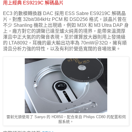
用上經典 ES9219C 解碼晶片
EC3 的數模轉換器 DAC 採用 ESS Sabre ES9219C 解碼晶
片，對應 32bit/384kHz PCM 和 DSD256 格式，該晶片曾在
不少 Shanling 機款上出現過，例如 M3X 和 M3 Ultra DAP 身
上，廠方對它的調聲已達至爐火純青的境界，能帶來溫潤厚
澤且中正大氣的的聲音表現。至於運算放大器則用上發燒級
的 LTA8092，耳機的最大輸出功率為 70mW＠32Ω，擁有順
滑且分析力強的特性，以及有利於營造寬闊的音場效果。
雷射光頭使用了 Sanyo 的 HD850，配合來自 Philips CD80 的配置和伺
服系統。