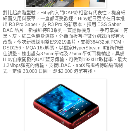
對比起高階型號，Hiby的入門DAP亦相當有代表性，機身細
細而又用料豪華，一直都深受歡迎。Hiby近日更將在日本推
出 R3 Pro Saber，為 R3 Pro 的新版本，採用 ESS Saber
DAC 晶片！新機維持R3系列一貫迷你機身，一手可掌握，有
黑、灰、紅三色機身選擇，外觀面板有些微分別就再沒有大
改動。今次新機採用雙ES9219晶片，支援384/32bit PCM、
DSD256、MQA 16x解碼，以獨家HyperStream III技術作最
佳調整。輸出設有3.5mm單端及2.5mm平衡耳機輸出，具備
Hiby自家開發的UAT藍牙傳輸，可做到192kHz取樣率、最大
1.2Mbps頻寬的傳輸，支援LDAC、aptX高規格傳輸編碼制
式，定價 33,000 日圓，即 $2,000 港幣有找。