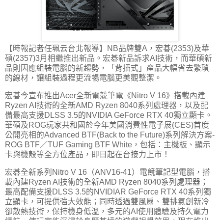
【時報記者任珮云台北報導】NB品牌雙A，宏碁(2353)及華
碩(2357)3月相繼推出新品。宏碁新品訴求AI技術，而華碩新
品則因應組裝電腦的新趨勢，「背插式」產品大幅省去繁瑣
的線材，讓組裝過程更流暢電腦更美觀整潔。
宏碁今宣布推出Acer全新電競筆電《Nitro V 16》搭載內建
Ryzen AI技術的全新AMD Ryzen 8040系列處理器，以及配
備最高支援DLSS 3.5的NVIDIA GeForce RTX 40獨立顯卡。
華碩及ROG玩家共和國於今年美國消費性電子展(CES)首度
公開亮相的Advanced BTF(Back to the Future)系列解決方案-
ROG BTF／TUF Gaming BTF White，包括：主機板、顯示
卡與機殼等全方位產品，即日起在台接力上市！
宏碁全新系列Nitro V 16（ANV16-41）電競筆記型電腦，搭
載內建Ryzen AI技術的全新AMD Ryzen 8040系列處理器；
最高配備支援DLSS 3.5的NVIDIAR GeForce RTX 40系列獨
立顯卡，可提供強大效能；同時透過雙風扇、雙排氣創新冷
卻散熱技術，保持機身低溫，多元的AI使用體驗及持久電力