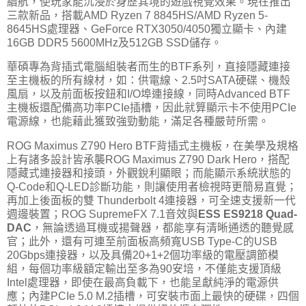
續航，使玩家能沉浸於身歷其境的遊戲視覺效果。現在推出
三款新品，搭載AMD Ryzen 7 8845HS/AMD Ryzen 5-
8645HS處理器、GeForce RTX3050/4050獨立顯卡、內建
16GB DDR5 5600MHz及512GB SSD儲存。
華碩專為背插式電腦組裝者而生的BTF系列，直接隱藏連接
至主機板的所有線材，如：供電線、2.5吋SATA硬碟、機殼
風扇，以及前面板按鈕和I/O埠連接線，同時Advanced BTF
主機板還配備高功率PCIe插槽，因此就算顯示卡不使用PCIe
電源線，也能藉此獲致強勁動能，滿足各種嚴苛所需。
ROG Maximus Z790 Hero BTF背插式主機板，在美學及規格
上有諸多設計皆承襲ROG Maximus Z790 Dark Hero，搭配
隱藏式連接器和接頭，外觀銳利顯眼；而能顯示系統狀態的
Q-Code和Q-LED診斷功能，則讓使用者檢視時更簡易直覺；
再加上後面板的雙 Thunderbolt 4連接器，可全速支援新一代
週邊裝置；ROG SupremeFX 7.1音效與
ESS ES9218 Quad-
DAC
，無論透過耳機或揚聲器，都能享有清晰通透的聽覺感
官；此外，還有可連至前面板高頻寬USB Type-C的USB
20Gbps連接器，以及具備20+1+2個功率級的電壓調節模
組，每個功率級額定輸出至多為90安培，不僅能支援頂級
Intel處理器，即使在最高負載下，也能呈獻純淨的電源供
應；內建PCIe 5.0 M.2插槽，可安裝市面上最快的硬碟，四個