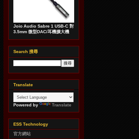
Joio Audio Sabre 1 USB-C 對
3.5mm 微型DAC/耳機擴大機
Search 搜尋
Translate
Powered by
Translate
ESS Technology
官方網站