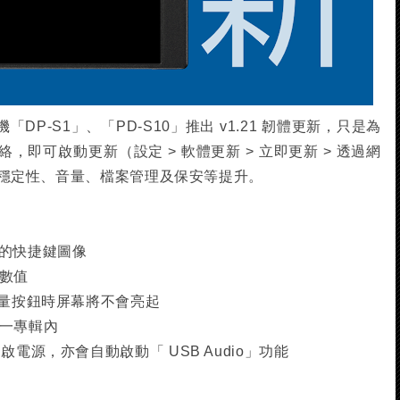
「DP-S1」、「PD-S10」推出 v1.21 韌體更新，只是為
網絡，即可啟動更新（設定 > 軟體更新 > 立即更新 > 透過網
改善穩定性、音量、檔案管理及保安等提升。
頻」的快捷鍵圖像
量數值
音量按鈕時屏幕將不會亮起
單一專輯內
啟電源，亦會自動啟動「 USB Audio」功能