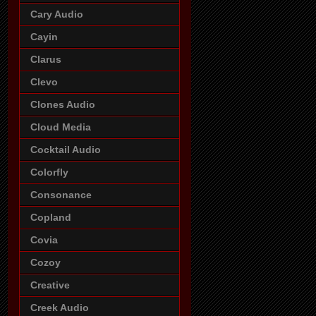
Cary Audio
Cayin
Clarus
Clevo
Clones Audio
Cloud Media
Cocktail Audio
Colorfly
Consonance
Copland
Covia
Cozoy
Creative
Creek Audio