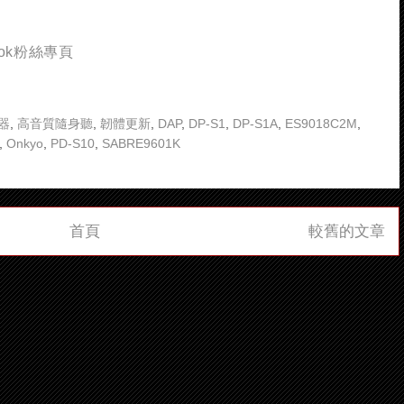
book粉絲專頁
器
,
高音質隨身聽
,
韌體更新
,
DAP
,
DP-S1
,
DP-S1A
,
ES9018C2M
,
,
Onkyo
,
PD-S10
,
SABRE9601K
首頁
較舊的文章