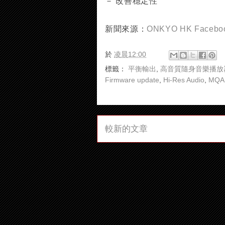
－ 改善穩定性
新聞來源：
ONKYO HK Face
於
凌晨12:00
標籤：
平衡輸出
,
高音質隨身音樂播放
Firmware update
,
Hi-Res Audio
,
MQA
較新的文章