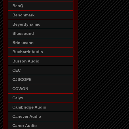
BenQ
Benchmark
Beyerdynamic
Bluesound
Brinkmann
Buchardt Audio
Burson Audio
CEC
CJSCOPE
COWON
Calyx
Cambridge Audio
Canever Audio
Canor Audio