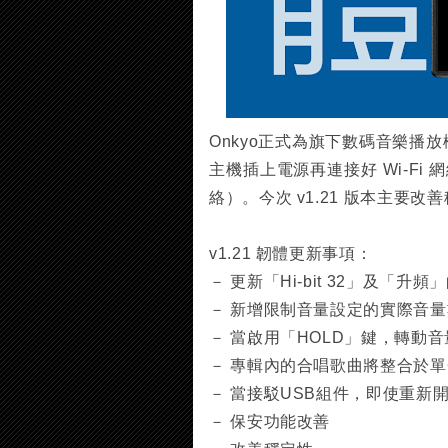
Onkyo正式為旗下數碼音樂播放機
主機插上電源再連接好 Wi-Fi 
絡）。今次 v1.21 版本主要
v1.21 韌體更新事項：
－ 更新「Hi-bit 32」及「升
－ 新增限制音量設定的實際音
－ 當啟用「HOLD」鍵，轉動
－ 專輯內的合唱歌曲將整合於
－ 當接駁USB組件，即使重新開
－ 保安功能改善