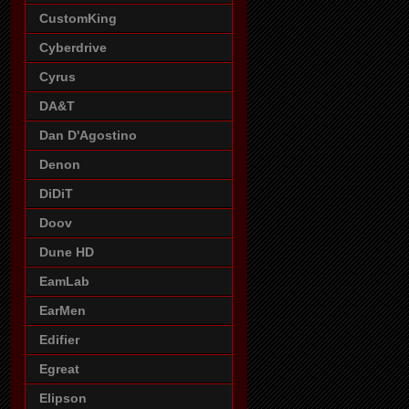
CustomKing
Cyberdrive
Cyrus
DA&T
Dan D'Agostino
Denon
DiDiT
Doov
Dune HD
EamLab
EarMen
Edifier
Egreat
Elipson