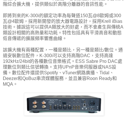
階綜合擴大機，提供類似於高階分離器的音訊性能。
即將到來的K-300i的額定功率為每聲道150瓦@8歐姆或300
瓦@4歐姆，採用新開發的放大器電路設計，採用Krell iBias
技術。據說這可以提供A類放大的好處，而不會產生與傳統A
類設計相關的高熱量和功耗。特性包括具有平滑高音和動態
低音傳遞的擴展頻率響應曲線。
該擴大機有兩種配置，一種是類比，另一種是類比/數位。通
過安裝數位配件，K-300i可以支持高階DAC，支持高達
192kHz/24bit的各種數位音樂格式。ESS Sabre Pro DAC處
理數位到類比信號轉換。支持UPnP音樂伺服器或NAS設
備。數位配件還提供Spotify、vTuner網路廣播、Tidal、
Deezer和QoBuz串流媒體服務，並且兼容Roon Ready和
MQA。