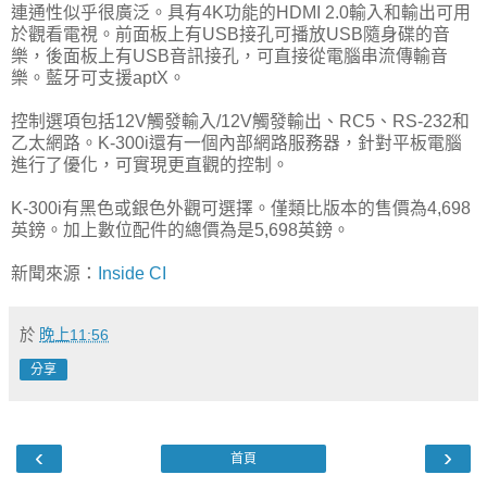
連通性似乎很廣泛。具有4K功能的HDMI 2.0輸入和輸出可用
於觀看電視。前面板上有USB接孔可播放USB隨身碟的音
樂，後面板上有USB音訊接孔，可直接從電腦串流傳輸音
樂。藍牙可支援aptX。
控制選項包括12V觸發輸入/12V觸發輸出、RC5、RS-232和
乙太網路。K-300i還有一個內部網路服務器，針對平板電腦
進行了優化，可實現更直觀的控制。
K-300i有黑色或銀色外觀可選擇。僅類比版本的售價為4,698
英鎊。加上數位配件的總價為是5,698英鎊。
新聞來源：
Inside CI
於
晚上11:56
分享
‹
›
首頁