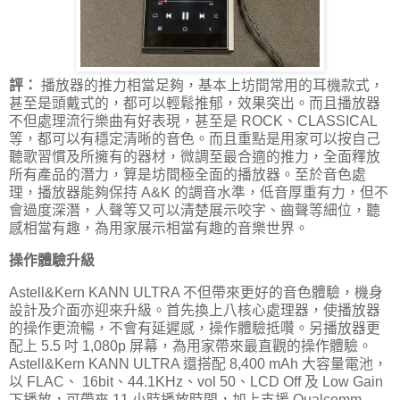
評：
播放器的推力相當足夠，基本上坊間常用的耳機款式，
甚至是頭戴式的，都可以輕鬆推郁，效果突出。而且播放器
不但處理流行樂曲有好表現，甚至是 ROCK、CLASSICAL
等，都可以有穩定清晰的音色。而且重點是用家可以按自己
聽歌習慣及所擁有的器材，微調至最合適的推力，全面釋放
所有產品的潛力，算是坊間極全面的播放器。至於音色處
理，播放器能夠保持 A&K 的調音水準，低音厚重有力，但不
會過度深潛，人聲等又可以清楚展示咬字、齒聲等細位，聽
感相當有趣，為用家展示相當有趣的音樂世界。
操作體驗升級
Astell&Kern KANN ULTRA 不但帶來更好的音色體驗，機身
設計及介面亦迎來升級。首先換上八核心處理器，使播放器
的操作更流暢，不會有延遲感，操作體驗抵囋。另播放器更
配上 5.5 吋 1,080p 屏幕，為用家帶來最直觀的操作體驗。
Astell&Kern KANN ULTRA 還搭配 8,400 mAh 大容量電池，
以 FLAC、 16bit、44.1KHz、vol 50、LCD Off 及 Low Gain
下播放，可帶來 11 小時播放時間，加上支援 Qualcomm