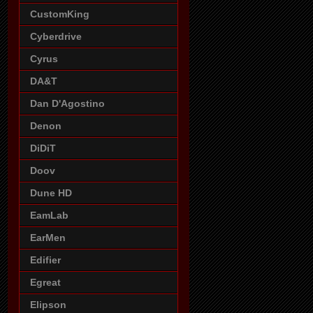
CustomKing
Cyberdrive
Cyrus
DA&T
Dan D'Agostino
Denon
DiDiT
Doov
Dune HD
EamLab
EarMen
Edifier
Egreat
Elipson