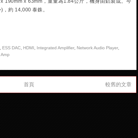
 x 190mm x 63mm，重量為1.84公斤，機身由鋁製成。今
)，約 14,000 泰銖。
,
ESS DAC
,
HDMI
,
Integrated Amplifier
,
Network Audio Player
,
 Amp
首頁
較舊的文章