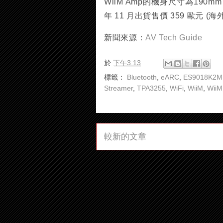
WiiM Amp的機身尺寸為190mm
年 11 月出貨售價 359 歐元 (海外
新聞來源：
AV Tech Guide
於
下午3:13
標籤：
Bluetooth
,
eARC
,
ES9018K2M
Streamer
,
TPA3255
,
WiFi
,
WiiM
,
WiiM
較新的文章