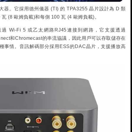
器。它採用德州儀器 (TI) 的 TPA3255 晶片設計為 D 類
(8 歐姆負載)和每側 100 瓦 (4 歐姆負載)。
透過 Wi-Fi 5 或乙太網路RJ45連接到網路，它支援透過
fy Connect和Chromecast的串流協議，因此用戶可以存取儲存在
種事情。音訊解碼部分採用ESS的DAC晶片，支援播放高