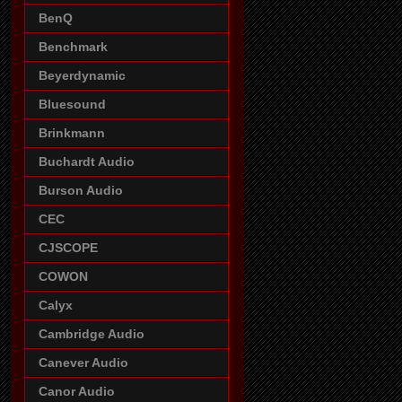
BenQ
Benchmark
Beyerdynamic
Bluesound
Brinkmann
Buchardt Audio
Burson Audio
CEC
CJSCOPE
COWON
Calyx
Cambridge Audio
Canever Audio
Canor Audio