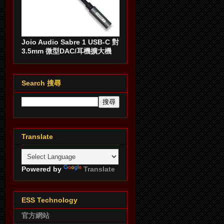
Joio Audio Sabre 1 USB-C 對
3.5mm 微型DAC/耳機擴大機
Search 搜尋
Translate
Powered by
Translate
ESS Technology
官方網站